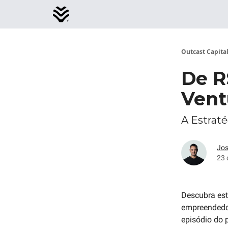
Outcast Capita
De R
Vent
A Estrate
Jos
23 
Descubra est
empreendedor
episódio do 