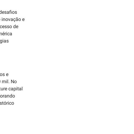
desafios
e inovação e
ucesso de
mérica
gias
os e
 mil. No
ure capital
lorando
stórico