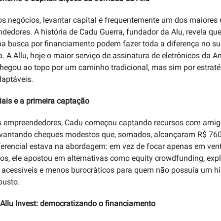
 negócios, levantar capital é frequentemente um dos maiores 
dedores. A história de Cadu Guerra, fundador da Alu, revela qu
 na busca por financiamento podem fazer toda a diferença no s
 A Allu, hoje o maior serviço de assinatura de eletrônicos da A
chegou ao topo por um caminho tradicional, mas sim por estraté
aptáveis.
iais e a primeira captação
 empreendedores, Cadu começou captando recursos com amig
levantando cheques modestos que, somados, alcançaram R$ 760
iferencial estava na abordagem: em vez de focar apenas em vent
os, ele apostou em alternativas como equity crowdfunding, exp
cessíveis e menos burocráticos para quem não possuía um hi
busto.
 Allu Invest: democratizando o financiamento