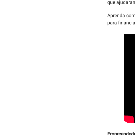
que ajudaram
Aprenda como
para financi
Empreendedor