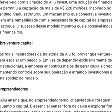
chave veio com a criação do Allu Invest, uma solução de financ
e permitiu a captação de mais de R$ 220 milhões. Inspirado n
lending
, Cadu estruturou um mecanismo que conectava investid
 em alta rentabilidade com a necessidade de capital da empres
 estoque. O sucesso desse modelo mostrou que é possível ino
 financeiros.
bre venture capital
 mais inspiradores da trajetória da Alu foi provar que venture 
para escalar um negócio. Em vez de depender exclusivamente de
 institucionais, a empresa encontrou meios de gerar caixa e cres
 mantendo controle sobre sua operação e atraindo investidores 
na solidez do modelo.
 empreendedores
a Allu ensina que, no empreendedorismo, criatividade e coragem 
uanto o capital. É essencial pensar fora da caixa e explorar fo