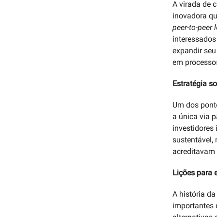
A virada de 
inovadora qu
peer-to-peer 
interessados
expandir seu
em processos
Estratégia so
Um dos pontos
a única via 
investidores
sustentável,
acreditavam 
Lições para
A história d
importantes q