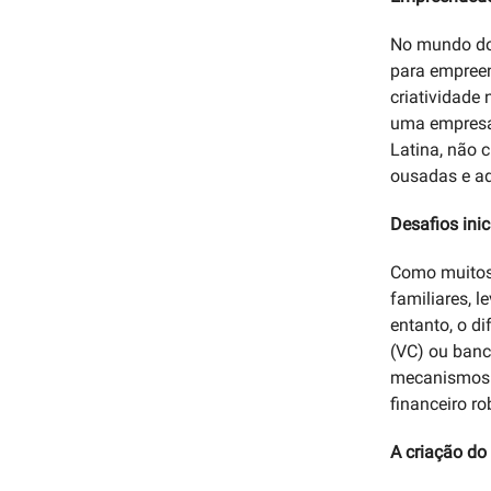
No mundo dos
para empreen
criatividade
uma empresa.
Latina, não 
ousadas e ad
Desafios inic
Como muitos
familiares, 
entanto, o d
(VC) ou banc
mecanismos a
financeiro ro
A criação do