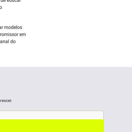
 de educar
no
ar modelos
promissor em
canal do
rescer.