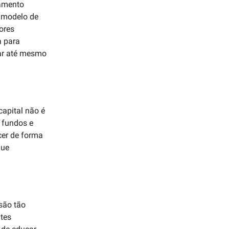
iamento
o modelo de
ores
a para
var até mesmo
capital não é
 fundos e
cer de forma
que
são tão
ntes